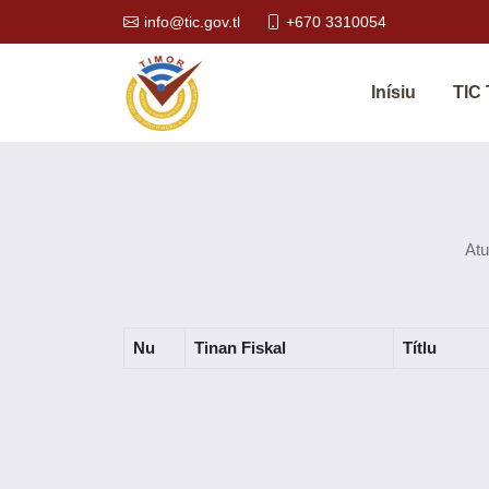
info@tic.gov.tl
+670 3310054
Inísiu
TIC
Atu
Nu
Tinan Fiskal
Títlu