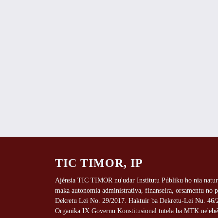
TIC TIMOR, IP
Ajénsia TIC TIMOR nu'udar Institutu Públiku ho nia natur
maka autonomia administrativa, finanseira, orsamentu no p
Dekretu Lei No. 29/2017. Haktuir ba Dekretu-Lei Nu. 46/2
Organika IX Governu Konstitusional tutela ba MTK ne'eb