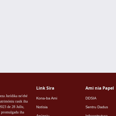
Link Sira
Ami nia Papel
eza Jurídika ne'ebé
Kona-ba Ami
DDSIA
atrimóniu rasik iha
023 de 28 Jullu,
Notísia
Sentru Dadus
é promulgadu iha
Anúnsiu
Infraestrutura